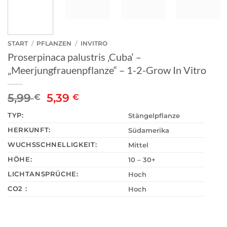
START
/
PFLANZEN
/
INVITRO
Proserpinaca palustris ‚Cuba‘ –
„Meerjungfrauenpflanze“ – 1-2-Grow In Vitro
Ursprünglicher
Aktueller
5,99
5,39
€
€
Preis
Preis
TYP:
Stängelpflanze
war:
ist:
5,99 €
5,39 €.
HERKUNFT:
Südamerika
WUCHSSCHNELLIGKEIT:
Mittel
HÖHE:
10 – 30+
LICHTANSPRÜCHE:
Hoch
CO2 :
Hoch