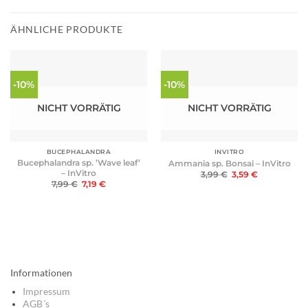
ÄHNLICHE PRODUKTE
-10%
-10%
NICHT VORRÄTIG
NICHT VORRÄTIG
BUCEPHALANDRA
INVITRO
Bucephalandra sp. ’Wave leaf’
Ammania sp. Bonsai – InVitro
– InVitro
Ursprünglicher
Aktueller
3,99
€
3,59
€
Preis
Preis
Ursprünglicher
Aktueller
7,99
€
7,19
€
war:
ist:
Preis
Preis
3,99 €
3,59 €.
war:
ist:
7,99 €
7,19 €.
Informationen
Impressum
AGB´s