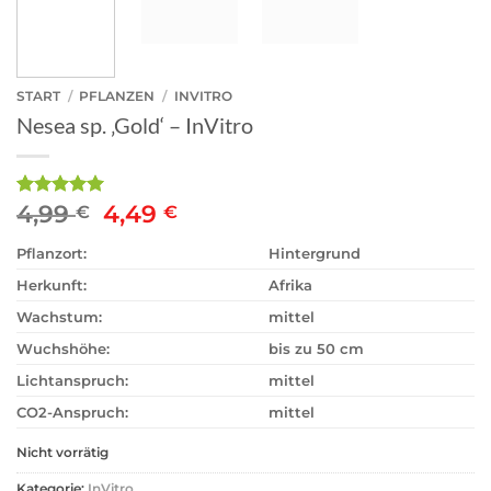
START
/
PFLANZEN
/
INVITRO
Nesea sp. ‚Gold‘ – InVitro
Ursprünglicher
Aktueller
4,99
4,49
Bewertet
3
€
€
mit
5
von
Preis
Preis
5, basierend
Pflanzort:
Hintergrund
war:
ist:
auf
4,99 €
4,49 €.
Kundenbewertungen
Herkunft:
Afrika
Wachstum:
mittel
Wuchshöhe:
bis zu 50 cm
Lichtanspruch:
mittel
CO2-Anspruch:
mittel
Nicht vorrätig
Kategorie:
InVitro