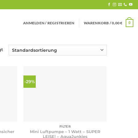
ANMELDEN / REGISTRIEREN
WARENKORB /
0,00
€
0
gt
-29%
+
FILTER
nsicher
Mini Luftpumpe – 1 Watt – SUPER
LEISE! – AquaJunkies