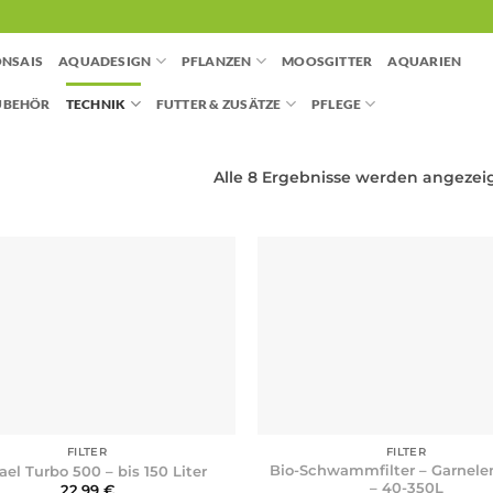
NSAIS
AQUADESIGN
PFLANZEN
MOOSGITTER
AQUARIEN
UBEHÖR
TECHNIK
FUTTER & ZUSÄTZE
PFLEGE
Alle 8 Ergebnisse werden angezei
+
FILTER
FILTER
Bio-Schwammfilter – Garnele
el Turbo 500 – bis 150 Liter
– 40-350L
22,99
€