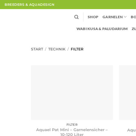
Zum
BREEDERS & AQUADESIGN
Inhalt
springen
SHOP
GARNELEN
BO
WABI KUSA & PALUDARIUM
Z
START
/
TECHNIK
/
FILTER
+
+
FILTER
Aquael Pat Mini – Garnelensicher –
Aqua
10-120 Liter