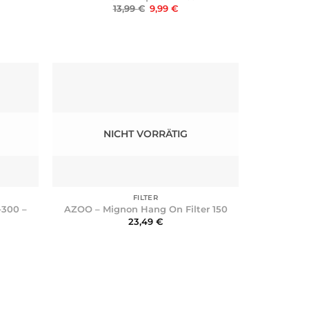
Ursprünglicher
Aktueller
13,99
€
9,99
€
Preis
Preis
war:
ist:
sspanne:
13,99 €
9,99 €.
 €
 €
NICHT VORRÄTIG
+
FILTER
-300 –
AZOO – Mignon Hang On Filter 150
23,49
€
cher
eller
s
€.