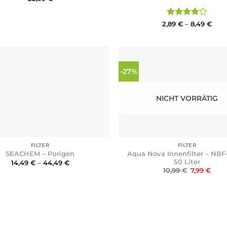
Bewertet
Prei
2,89
€
–
8,49
€
2,89
mit
4
bis
von 5
8,49
-27%
NICHT VORRÄTIG
+
FILTER
FILTER
Aqua Nova Innenfilter – NBF
SEACHEM – Purigen
50 Liter
Preisspanne:
14,49
€
–
44,49
€
14,49 €
Ursprüngli
Aktu
10,99
€
7,99
€
bis
Preis
Prei
44,49 €
war:
ist:
10,99 €
7,99 