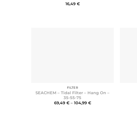
16,49
€
+
+
FILTER
SEACHEM – Tidal Filter – Hang On –
35-55-75
Preisspanne:
69,49
€
–
104,99
€
69,49 €
bis
104,99 €