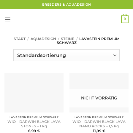
Zum
BREEDERS & AQUADESIGN
Inhalt
springen
0
START
/
AQUADESIGN
/
STEINE
/
LAVASTEIN PREMIUM
SCHWARZ
NICHT VORRÄTIG
LAVASTEIN PREMIUM SCHWARZ
LAVASTEIN PREMIUM SCHWARZ
WIO – DARWIN BLACK LAVA
WIO – DARWIN BLACK LAVA
STONES – 1 kg
NANO ROCKS – 1,5 kg
6,99
€
11,99
€