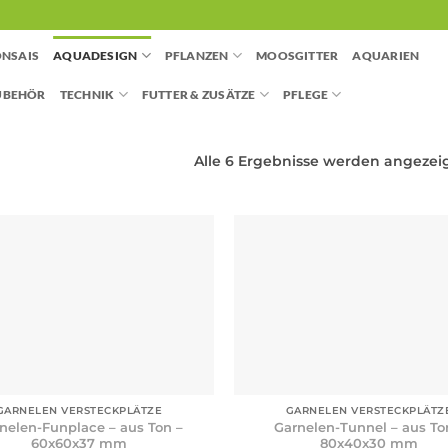
NSAIS
AQUADESIGN
PFLANZEN
MOOSGITTER
AQUARIEN
UBEHÖR
TECHNIK
FUTTER & ZUSÄTZE
PFLEGE
Alle 6 Ergebnisse werden angezei
+
GARNELEN VERSTECKPLÄTZE
GARNELEN VERSTECKPLÄTZ
nelen-Funplace – aus Ton –
Garnelen-Tunnel – aus To
60x60x37 mm
80x40x30 mm