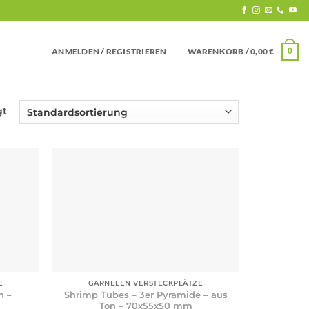
ANMELDEN / REGISTRIEREN
WARENKORB /
0,00
€
0
gt
+
E
GARNELEN VERSTECKPLÄTZE
n –
Shrimp Tubes – 3er Pyramide – aus
Ton – 70x55x50 mm