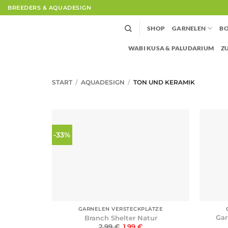
Zum
BREEDERS & AQUADESIGN
Inhalt
springen
SHOP
GARNELEN
BO
WABI KUSA & PALUDARIUM
Z
START
/
AQUADESIGN
/
TON UND KERAMIK
-33%
+
+
GARNELEN VERSTECKPLÄTZE
Gar
Branch Shelter Natur
Ursprünglicher
Aktueller
2,99
€
1,99
€