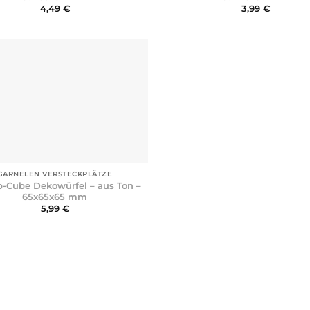
4,49
€
3,99
€
GARNELEN VERSTECKPLÄTZE
-Cube Dekowürfel – aus Ton –
65x65x65 mm
5,99
€