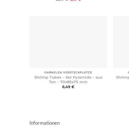
Preis
Preis
war:
ist:
2,99 €
1,99 €.
+
+
GARNELEN VERSTECKPLÄTZE
Shrimp Tubes – 6er Pyramide – aus
Shrimp
Ton – 70x85x75 mm
6,49
€
Informationen