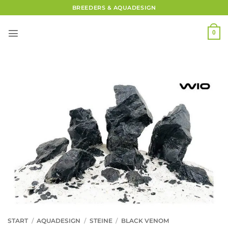
Zum
BREEDERS & AQUADESIGN
Inhalt
springen
0
START
/
AQUADESIGN
/
STEINE
/
BLACK VENOM