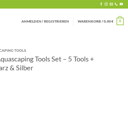
ANMELDEN / REGISTRIEREN
WARENKORB /
0,00
€
0
CAPING TOOLS
quascaping Tools Set – 5 Tools +
rz & Silber
eisspanne:
,99 €
s
,99 €