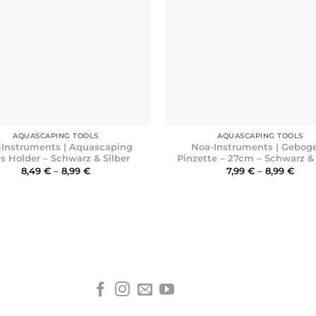
+
AQUASCAPING TOOLS
AQUASCAPING TOOLS
-Instruments | Aquascaping
Noa-Instruments | Gebog
ls Holder – Schwarz & Silber
Pinzette – 27cm – Schwarz & 
Preisspanne:
Prei
8,49
€
–
8,99
€
7,99
€
–
8,99
€
8,49 €
7,99
bis
bis
8,99 €
8,99