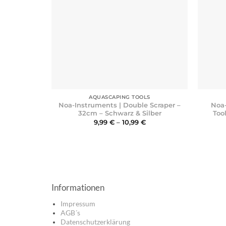
+
+
AQUASCAPING TOOLS
Noa-Instruments | Double Scraper –
Noa
32cm – Schwarz & Silber
Too
Preisspanne:
9,99
€
–
10,99
€
9,99 €
bis
10,99 €
Informationen
Impressum
AGB´s
Datenschutzerklärung