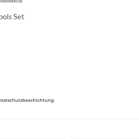
NSIONEN (0)
ools Set
 Rostschutzbeschichtung