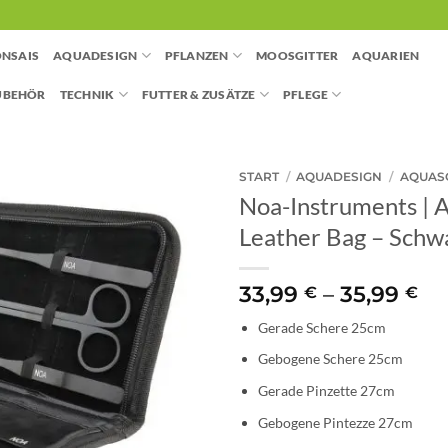
NSAIS
AQUADESIGN
PFLANZEN
MOOSGITTER
AQUARIEN
UBEHÖR
TECHNIK
FUTTER & ZUSÄTZE
PFLEGE
START
/
AQUADESIGN
/
AQUAS
Noa-Instruments | A
Leather Bag – Schwa
Pr
33,99
–
35,99
€
€
33
Gerade Schere 25cm
bi
35
Gebogene Schere 25cm
Gerade Pinzette 27cm
Gebogene Pintezze 27cm