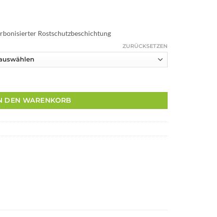
karbonisierter Rostschutzbeschichtung
ZURÜCKSETZEN
Tools Set - 5 Tools + Leather Bag - Schwarz & Silber Menge
N DEN WARENKORB