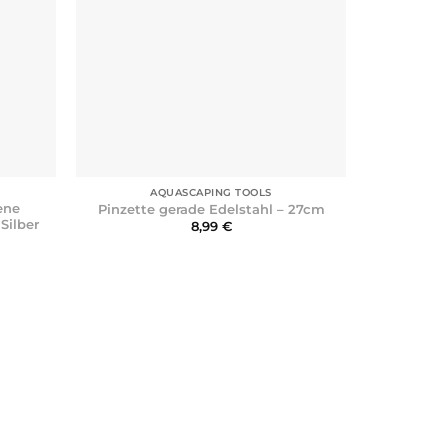
+
+
AQUASCAPING TOOLS
A
ene
Noa-In
Pinzette gerade Edelstahl – 27cm
Silber
Federsc
8,99
€
sspanne:
 €
 €