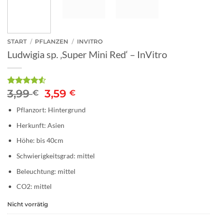
START
/
PFLANZEN
/
INVITRO
Ludwigia sp. ‚Super Mini Red‘ – InVitro
Ursprünglicher
Aktueller
3,99
3,59
Bewertet
2
€
€
mit
4.5
Preis
Preis
von 5,
Pflanzort: Hintergrund
war:
ist:
basierend
3,99 €
3,59 €.
auf
Herkunft: Asien
Kundenbewertungen
Höhe: bis 40cm
Schwierigkeitsgrad: mittel
Beleuchtung: mittel
CO2: mittel
Nicht vorrätig