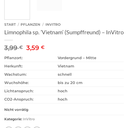
START
/
PFLANZEN
/
INVITRO
Limnophila sp. ’Vietnam’ (Sumpffreund) – InVitro
Ursprünglicher
Aktueller
3,99
3,59
€
€
Preis
Preis
Pflanzort:
Vordergrund – Mitte
war:
ist:
3,99 €
3,59 €.
Herkunft:
Vietnam
Wachstum:
schnell
Wuchshöhe:
bis zu 20 cm
Lichtanspruch:
hoch
CO2-Anspruch:
hoch
Nicht vorrätig
Kategorie:
InVitro