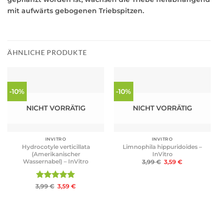
mit aufwärts gebogenen Triebspitzen.
ÄHNLICHE PRODUKTE
-10%
-10%
NICHT VORRÄTIG
NICHT VORRÄTIG
INVITRO
INVITRO
Hydrocotyle verticillata
Limnophila hippuridoides –
(Amerikanischer
InVitro
Wassernabel) – InVitro
Ursprünglicher
Aktueller
3,99
€
3,59
€
Preis
Preis
war:
ist:
3,99 €
3,59 €.
Bewertet
Ursprünglicher
Aktueller
3,99
€
3,59
€
Preis
Preis
mit
5
von
war:
ist:
5
3,99 €
3,59 €.