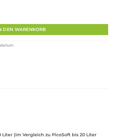
ft - schwarz Menge
N DEN WARENKORB
udarium
ter (im Vergleich zu PicoSoft bis 20 Liter