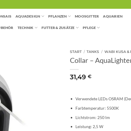
NSAIS
AQUADESIGN
PFLANZEN
MOOSGITTER
AQUARIEN
UBEHÖR
TECHNIK
FUTTER & ZUSÄTZE
PFLEGE
START
/
TANKS
/
WABI KUSA &
Collar – AquaLighte
31,49
€
Verwendete LEDs OSRAM (Deu
Farbtemperatur:
5500K
Lichtstrom:
250 lm
Leistung:
2,5 W