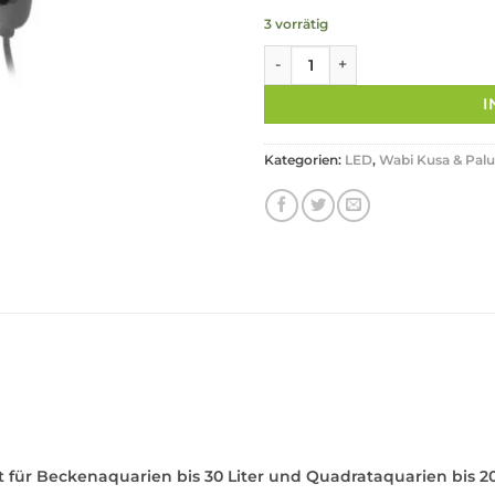
3 vorrätig
Collar - AquaLighter - Nano So
I
Kategorien:
LED
,
Wabi Kusa & Pal
r Beckenaquarien bis 30 Liter und Quadrataquarien bis 20 Li