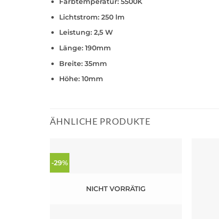
Farbtemperatur:
5500K
Lichtstrom:
250 lm
Leistung:
2,5 W
Länge:
190mm
Breite:
35mm
Höhe:
10mm
ÄHNLICHE PRODUKTE
-29%
NICHT VORRÄTIG
+
+