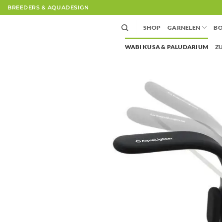
Zum
BREEDERS & AQUADESIGN
Inhalt
springen
SHOP
GARNELEN
BO
WABI KUSA & PALUDARIUM
Z