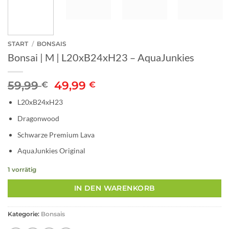
START
/
BONSAIS
Bonsai | M | L20xB24xH23 – AquaJunkies
Ursprünglicher
Aktueller
59,99
49,99
€
€
Preis
Preis
L20xB24xH23
war:
ist:
59,99 €
49,99 €.
Dragonwood
Schwarze Premium Lava
AquaJunkies Original
1 vorrätig
IN DEN WARENKORB
Kategorie:
Bonsais