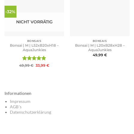
-32%
NICHT VORRÄTIG
BONSAIS
BONSAIS
Bonsai | M | L52xB20xH18 –
Bonsai | M | L20xB28xH28 –
AquaJunkies
AquaJunkies
49,99
€
Bewertet
Ursprünglicher
Aktueller
49,99
€
33,99
€
Preis
Preis
mit
5
von
war:
ist:
5
49,99 €
33,99 €.
Informationen
Impressum
AGB´s
Datenschutzerklärung