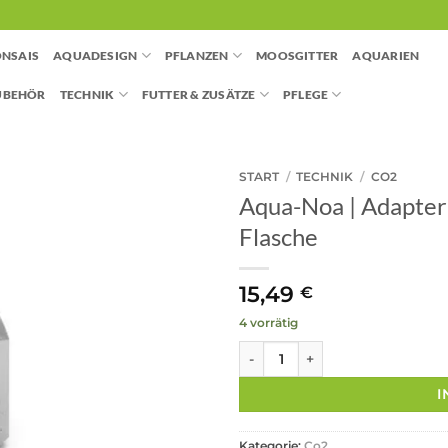
NSAIS
AQUADESIGN
PFLANZEN
MOOSGITTER
AQUARIEN
UBEHÖR
TECHNIK
FUTTER & ZUSÄTZE
PFLEGE
START
/
TECHNIK
/
CO2
Aqua-Noa | Adapter
Flasche
15,49
€
4 vorrätig
Aqua-Noa | Adapter - Mehrwe
I
Kategorie:
Co2