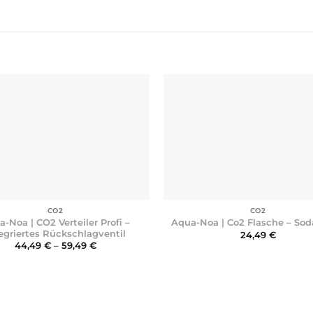
+
CO2
CO2
-Noa | CO2 Verteiler Profi –
Aqua-Noa | Co2 Flasche – So
egriertes Rückschlagventil
24,49
€
Preisspanne:
44,49
€
–
59,49
€
44,49 €
bis
59,49 €