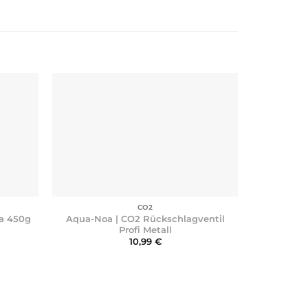
+
+
CO2
Aqua-Noa | CO2 Rückschlagventil
Aqua-Noa 
da 450g
Profi Metall
10,99
€